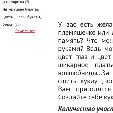
и сюрпризы
(2)
Интересные букеты,
цветы, шары, букеты,
У вас есть жела
боксы
(37)
племяшечке или д
Показать все
память? Что мож
руками? Ведь мо
цвет глаз и цвет
шикарное плат
волшебницы...З
сшить куклу ,по
Вам пригодятся
Создайте себе ку
Количество участ