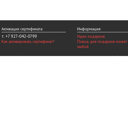
Активация сертификата:
Информация:
т. +7 927-042-0799
Идеи подарков
Как активировать сертификат?
Повод для подарков может
любой
© 2014-2026 vip-vnovinky.ru – магазин подарочных сертификатов в Набереж