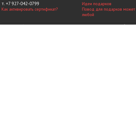
т. +7 927-042-0799
Идеи подарков
Как активировать сертификат?
Повод для подарков может
любой
© 2014-2026 vip-vnovinky.ru – магазин подарочных сертификатов в Набереж