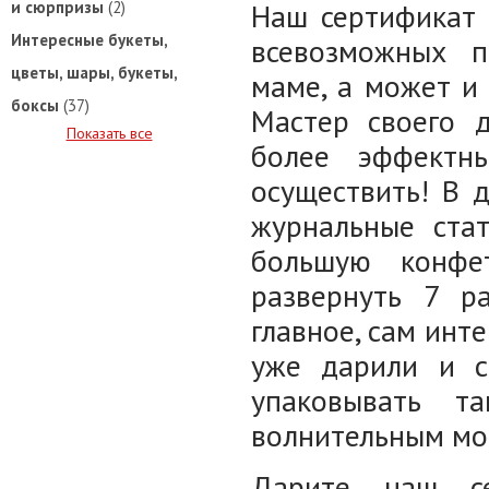
Наш сертификат 
и сюрпризы
(2)
Интересные букеты,
всевозможных п
цветы, шары, букеты,
маме, а может и 
боксы
(37)
Мастер своего 
Показать все
более эффектн
осуществить! В 
журнальные стат
большую конфе
развернуть 7 р
главное, сам инте
уже дарили и ск
упаковывать т
волнительным мо
Дарите наш се