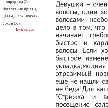
и сюрпризы
(2)
Девушки – очен
Интересные букеты,
волосы, одни хо
цветы, шары, букеты,
волосами наоб
боксы
(37)
дело в том, чт
Показать все
начинает требо
быстро и кард
волосы. Если х
быстрое измене
укладка,модная 
отразимы.В нов
ещё не нашли св
не беда!Для ва
"Стрижка и ве
посещение сал