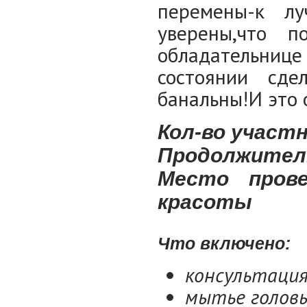
перемены-к л
уверены,что п
обладательниц
состоянии сде
банальны!И это 
Кол-во участн
Продолжитель
Место пров
красоты
Что включено:
консультаци
мытье голов