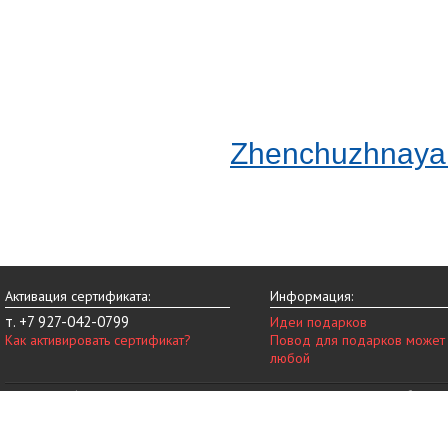
Zhenchuzhnaya
Активация сертификата:
Информация:
т. +7 927-042-0799
Идеи подарков
Как активировать сертификат?
Повод для подарков может
любой
© 2014-2026 vip-vnovinky.ru – магазин подарочных сертификатов в Набереж