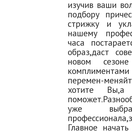
изучив ваши во
подбору приче
стрижку и укл
нашему профес
часа постарае
образ,даст со
новом сезон
комплиментами
перемен-меняйт
хотите Вы,
поможет.Разноо
уже выбр
профессионала
Главное начать