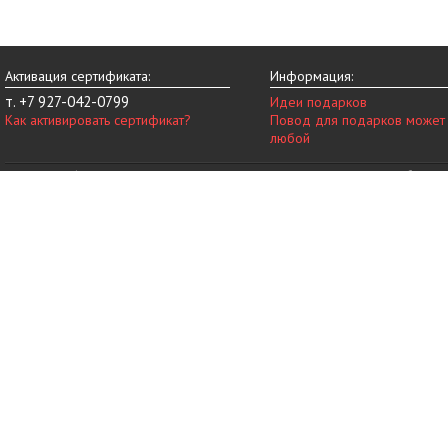
Активация сертификата:
Информация:
т. +7 927-042-0799
Идеи подарков
Как активировать сертификат?
Повод для подарков может
любой
© 2014-2026 vip-vnovinky.ru – магазин подарочных сертификатов в Набереж