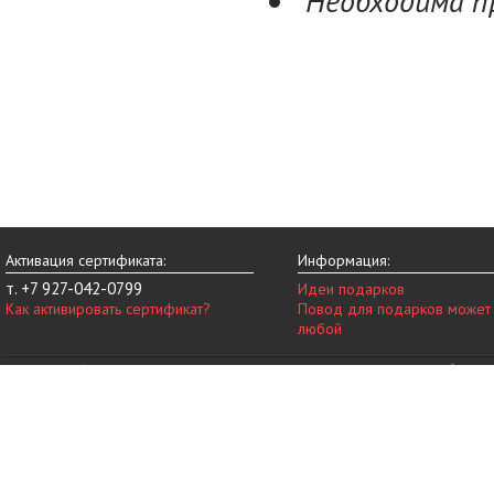
Необходима п
Активация сертификата:
Информация:
т. +7 927-042-0799
Идеи подарков
Как активировать сертификат?
Повод для подарков может
любой
© 2014-2026 vip-vnovinky.ru – магазин подарочных сертификатов в Набереж