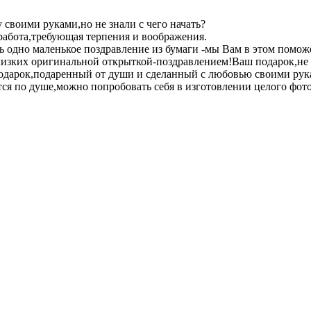
своими руками,но не знали с чего начать?
 работа,требующая терпения и воображения.
ть одно маленькое поздравление из бумаги -мы Вам в этом помо
изких оригинальной открыткой-поздравлением!Ваш подарок,не ос
подарок,подаренный от души и сделанный с любовью своими рук
тся по душе,можно попробовать себя в изготовлении целого фот