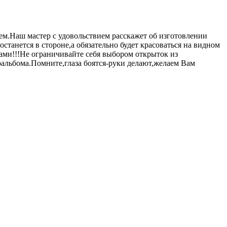
жем.Наш мастер с удовольствием расскажет об изготовлении
танется в стороне,а обязательно будет красоваться на видном
ами!!!Не ограничивайте себя выбором открыток из
оальбома.Помните,глаза боятся-руки делают,желаем Вам