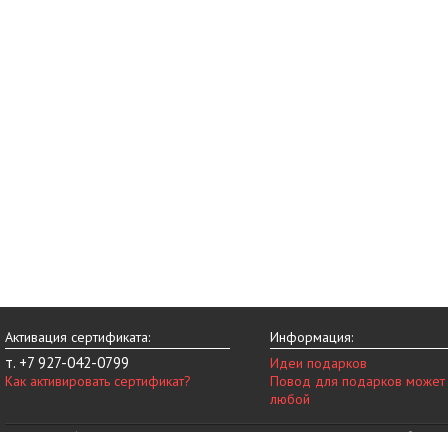
Активация сертификата:
Информация:
т. +7 927-042-0799
Идеи подарков
Как активировать сертификат?
Повод для подарков может
любой
© 2014-2026 vip-vnovinky.ru – магазин подарочных сертификатов в Набереж