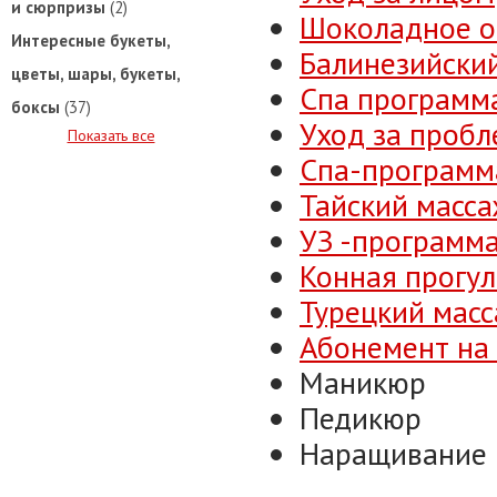
и сюрпризы
(2)
Шоколадное 
Интересные букеты,
Балинезийски
цветы, шары, букеты,
Спа программа
боксы
(37)
Уход за проб
Показать все
Спа-программ
Тайский масс
УЗ -программа
Конная прогул
Турецкий масс
Абонемент на
Маникюр
Педикюр
Наращивание 