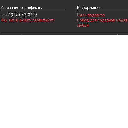
Активация сертификата:
Информация:
т. +7 927-042-0799
Идеи подарков
Как активировать сертификат?
Повод для подарков может
любой
© 2014-2026 vip-vnovinky.ru – магазин подарочных сертификатов в Набереж