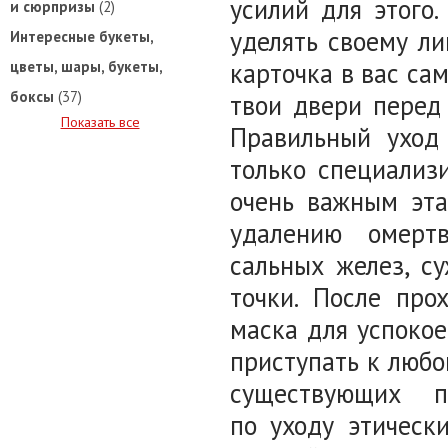
усилий для этого
и сюрпризы
(2)
уделять своему ли
Интересные букеты,
карточка в вас са
цветы, шары, букеты,
боксы
(37)
твои двери перед
Показать все
Правильный
уход
только специализ
очень важным эта
удалению омертв
сальных желез, с
точки. После про
маска для успоко
приступать к люб
существующих п
по
уход
у этическ