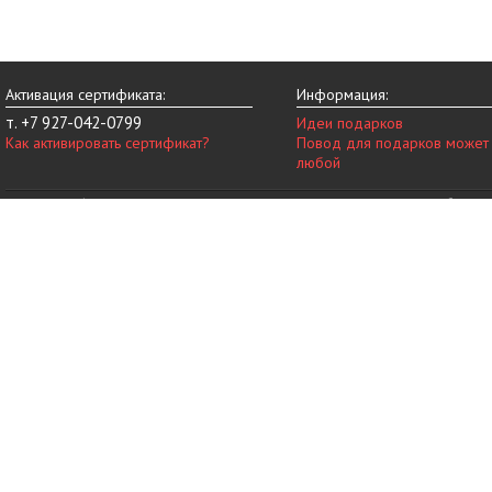
Активация сертификата:
Информация:
т. +7 927-042-0799
Идеи подарков
Как активировать сертификат?
Повод для подарков может
любой
© 2014-2026 vip-vnovinky.ru – магазин подарочных сертификатов в Набереж