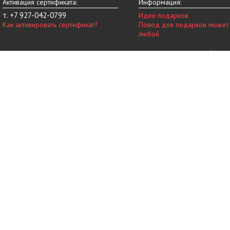
Активация сертификата:
Информация:
т. +7 927-042-0799
Идеи подарков
Как активировать сертификат?
Повод для подарков может
любой
© 2014-2026 vip-vnovinky.ru – магазин подарочных сертификатов в Набереж