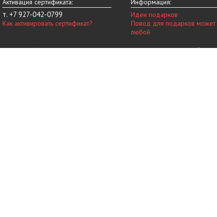
Активация сертификата:
Информация:
т. +7 927-042-0799
Идеи подарков
Как активировать сертификат?
Повод для подарков может
любой
© 2014-2026 vip-vnovinky.ru – магазин подарочных сертификатов в Набереж